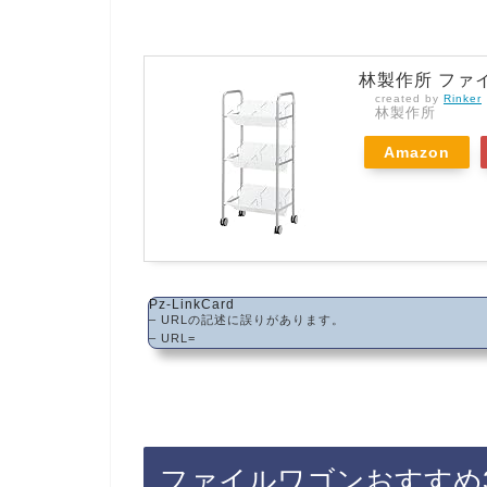
林製作所 ファイ
created by
Rinker
林製作所
Amazon
Pz-LinkCard
– URLの記述に誤りがあります。
– URL=
ファイルワゴンおすすめ