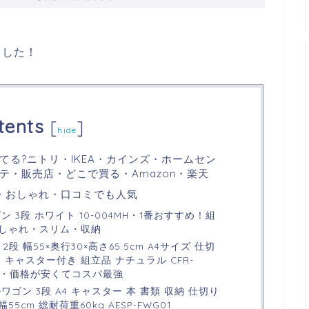
ました！
tents
[
]
hide
てる?ニトリ・IKEA・カインズ・ホームセン
テ・販売店・どこで買る・Amazon・楽天
・おしゃれ・口コミでも人気
 3段 ホワイト 10-004MH・1番おすすめ！組
しゃれ・スリム・収納
2段 幅55×奥行30×高さ65.5cm A4サイズ 仕切
キャスター付き 組立品 ナチュラル CFR-
宅勤務・価格が安くてコスパ最強
ゴン 3段 A4 キャスター 本 書類 収納 仕切り
5cm 総耐荷重60kg AESP-FWG01