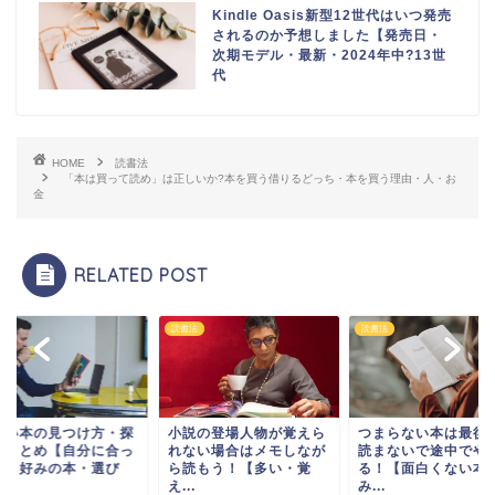
Kindle Oasis新型12世代はいつ発売
されるのか予想しました【発売日・
次期モデル・最新・2024年中?13世
代
HOME
読書法
「本は買って読め」は正しいか?本を買う借りるどっち・本を買う理由・人・お
金
RELATED POST
法
読書法
読書法
説の登場人物が覚えら
つまらない本は最後まで
面白い本の見つけ方
ない場合はメモしなが
読まないで途中でやめ
し方まとめ【自分に
読もう！【多い・覚
る！【面白くない本・読
た本・好みの本・選
.
み...
方...