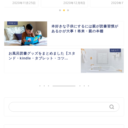
2020年12月8日
2020年11月23日
2020年11
本好きな子供にするには親が読書習慣が
あるかが大事！将来・親の本棚
お風呂読書グッズをまとめました【スタ
ンド・kindle・タブレット・コツ...