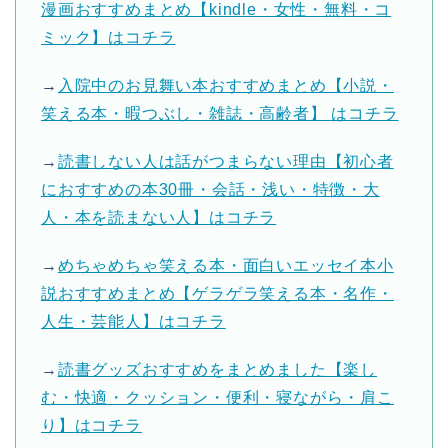
漫画おすすめまとめ【kindle・女性・無料・コ
ミック】はコチラ
→
入院中のお見舞い本おすすめまとめ【小説・
笑える本・暇つぶし・雑誌・高齢者】 はコチラ
→
読書しない人は話がつまらない理由【初心者
におすすめの本30冊・会話・浅い・特徴・大
人・本を読まない人】はコチラ
→
めちゃめちゃ笑える本・面白いエッセイ本小
説おすすめまとめ【ゲラゲラ笑える本・名作・
人生・芸能人】はコチラ
→
読書グッズおすすめをまとめました【楽し
む・快適・クッション・便利・寝ながら・肩こ
り】はコチラ